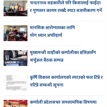
चन्दननाथ सहकारीले पनि किसालाई फाईदा
र गुणस्तर कायम राख्दै स्याउ बजारीकरण गर्ने
मानसिक आरोग्यताका लागि
योग ध्यान अपरिहार्य
मुख्यमन्त्री शाहीकाे कर्णालीका प्रजिअसँग
भर्चुअल बैठक सम्पन्न
कृर्षि विकास कार्यालयकाे स्याउकाे फल टिप्ने र
नटिप्ने सम्बन्धी सूचना
कर्णाली प्रदेशसभाः समसामयिक विषयमा