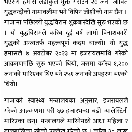
भएसँगै हमास लडाकुले मुक्त गराउने २० जना जीवित
युद्धबन्दीको नामावलीमा भने विपिन जोशीको नाम छैन ।
गाजामा पछिल्लो युद्धविराम शुक्रबारदेखि सुरु भएको छ
। यो युद्धविरामले करिब दुई वर्ष लामो विनाशकारी
युद्धको अन्त्यतर्फ महत्त्वपूर्ण कदम चाल्यो। यो युद्ध
हमासले ७ अक्टोबर २०२३ मा इजरायलमाथि गरेको
आक्रमणपछि सुरु भएको थियो, जसमा करिब १,२००
जनाको मारिएका थिए भने २५१ जनाको अपहरण भएको
थियो।
गाजाको स्वास्थ्य मन्त्रालयका अनुसार, इजरायलले
गरेको आक्रमणमा परी ६७ हजारभन्दा बढी प्यालेस्टिनी
मारिएका छन्। मन्त्रालयले मारिनेमध्ये आधा महिला र
बालबालिका रहेको उल्लेख गरेको छ । करिब २० लाख