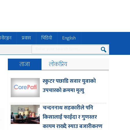
नोरञ्जन
प्रवास
भिडियो
English
ताजा
लोकप्रिय
स्कुटर पछाडि सवार युवाको
उपचारको क्रममा मृत्यु
चन्दननाथ सहकारीले पनि
किसालाई फाईदा र गुणस्तर
कायम राख्दै स्याउ बजारीकरण