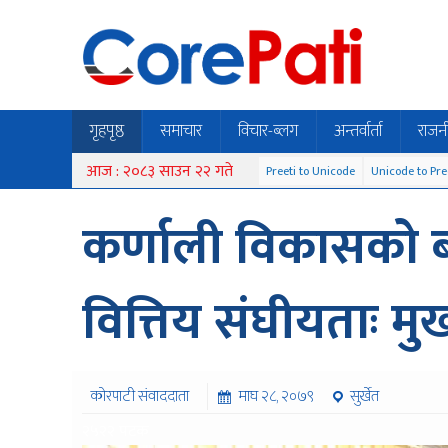
गृहपृष्ठ
समाचार
विचार-ब्लग
अन्तर्वार्ता
राजन
आज : २०८३ साउन २२ गते
Preeti to Unicode
Unicode to Pre
कर्णाली विकासको 
वित्तिय संघीयताः मुख्य
कोरपाटी संवाददाता
माघ २८, २०७९
सुर्खेत
२५२२ पटक