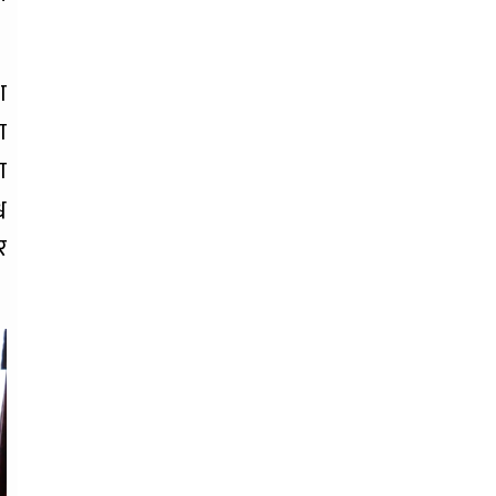
श
ा
ा
व
र