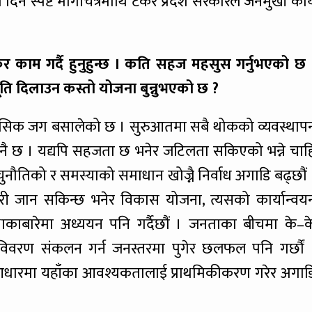
ने स्पष्ट मार्गचित्रमाथि टेकेर प्रदेश सरकारले जनमुखी कार्
काम गर्दै हुनुहुन्छ । कति सहज महसुस गर्नुभएको छ 
भूति दिलाउन कस्तो योजना बुन्नुभएको छ ?
ासिक जग बसालेको छ । सुरुआतमा सबै थोकको व्यवस्थाप
हज नै छ । यद्यपि सहजता छ भनेर जटिलता सकिएको भन्ने चाह
ुनौतिको र समस्याको समाधान खोज्नै निर्वाध अगाडि बढ्छौं 
री जान सकिन्छ भनेर विकास योजना, त्यसको कार्यान्वय
स्थाकाबारेमा अध्ययन पनि गर्दैछौं । जनताका बीचमा के–क
िवरण संकलन गर्न जनस्तरमा पुगेर छलफल पनि गर्छौं 
आधारमा यहाँका आवश्यकतालाई प्राथमिकीकरण गरेर अगाड