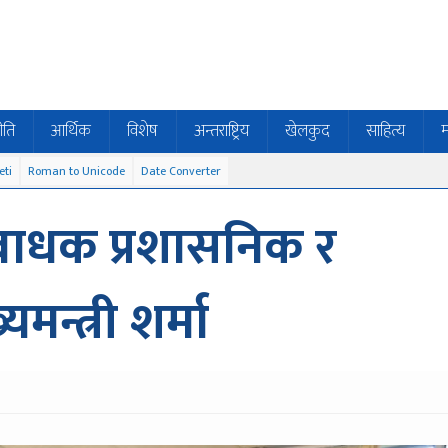
ीति
आर्थिक
विशेष
अन्तराष्ट्रिय
खेलकुद
साहित्य
म
eti
Roman to Unicode
Date Converter
बाधक प्रशासनिक र
मन्त्री शर्मा