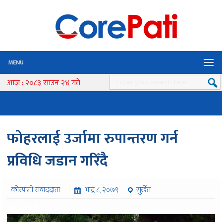
MENU
आज : २०८३ साउन २४ गते
फोहरलाई उर्जामा रुपान्तरण गर्न
प्रविधि जडान गरिँदै
कोरपाटी संवाददाता
भाद्र ८, २०७९
सुर्खेत
१०१८ पटक