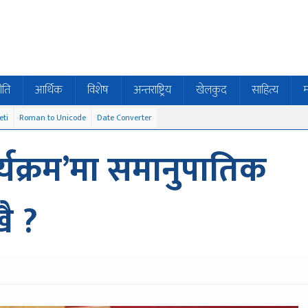
ीति
आर्थिक
विशेष
अन्तराष्ट्रिय
खेलकुद
साहित्य
म
eti
Roman to Unicode
Date Converter
र्यक्रम’मा समानुपातिक
ै ?