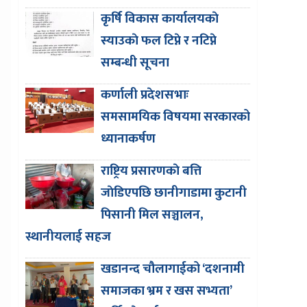
कृर्षि विकास कार्यालयकाे
स्याउकाे फल टिप्ने र नटिप्ने
सम्बन्धी सूचना
कर्णाली प्रदेशसभाः
समसामयिक विषयमा सरकारको
ध्यानाकर्षण
राष्ट्रिय प्रसारणकाे बत्ति
जाेडिएपछि छानीगाडामा कुटानी
पिसानी मिल सञ्चालन,
स्थानीयलाई सहज
खडानन्द चौलागाईको ‘दशनामी
समाजका भ्रम र खस सभ्यता’