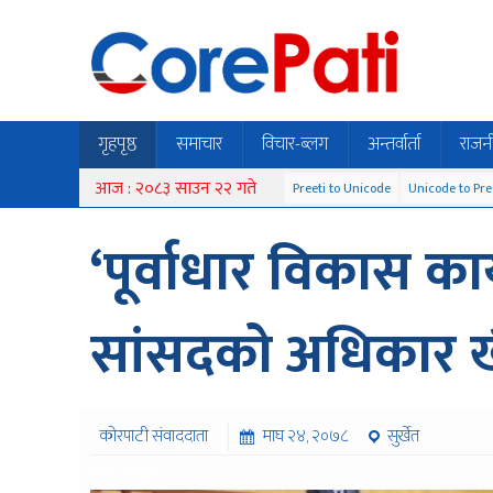
गृहपृष्ठ
समाचार
विचार-ब्लग
अन्तर्वार्ता
राजन
आज : २०८३ साउन २२ गते
Preeti to Unicode
Unicode to Pre
‘पूर्वाधार विकास का
सांसदको अधिकार ख
कोरपाटी संवाददाता
माघ २४, २०७८
सुर्खेत
७५१ पटक