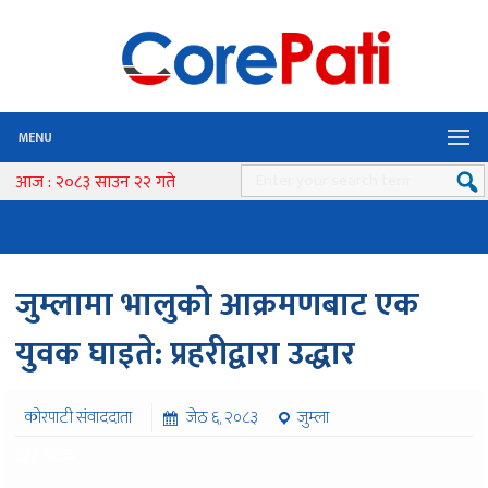
MENU
आज : २०८३ साउन २२ गते
जुम्लामा भालुको आक्रमणबाट एक
युवक घाइते: प्रहरीद्वारा उद्धार
कोरपाटी संवाददाता
जेठ ६, २०८३
जुम्ला
३११ पटक