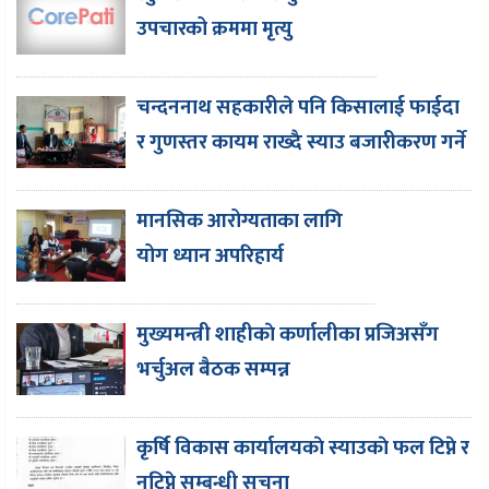
उपचारको क्रममा मृत्यु
चन्दननाथ सहकारीले पनि किसालाई फाईदा
र गुणस्तर कायम राख्दै स्याउ बजारीकरण गर्ने
मानसिक आरोग्यताका लागि
योग ध्यान अपरिहार्य
मुख्यमन्त्री शाहीकाे कर्णालीका प्रजिअसँग
भर्चुअल बैठक सम्पन्न
कृर्षि विकास कार्यालयकाे स्याउकाे फल टिप्ने र
नटिप्ने सम्बन्धी सूचना