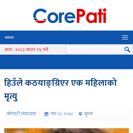
MENU
आज : २०८३ साउन २४ गते
हिउँले कठयाङ्ग्रिएर एक महिलाको
मृत्यु
कोरपाटी संवाददाता
माघ २२, २०७८
जुम्ला
७७६ पटक