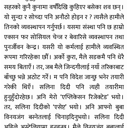
सहरको कुनै कुनामा वर्षौँदेखि कुहिएर बसेका शव छन् ।
यो सुन्दा र सोच्दा पनि अनौठो होइन र ? त्यसैले हामीले
तिनको व्यवस्थापन गर्नुपर्छ । यसमा संस्था पनि छ हाम्रो
एक्सन फर सोसियल चेन्ज र बेवारिसे व्यवस्थापन तथा
पुनर्जीवन केन्द्र । यसरी यो कर्मलाई हामीले व्यवस्थित
रूपमा गरिरहेका छौँ । अर्को कुरा, मैले सडकमै पनि धेरै
समय बिताएँ । तर, जब मैले जिन्दगीलाई नयाँ तरिकाबाट
बाँच्छु भन्ने अठोट गरेँ । म पनि विदेश जान्छु भनेर तयारी
गरेकी थिएँ । सलिना दिदी पनि त्यही तयारीमा
हुनुहुँदोरहेछ । अनि मेरो ‘एप्लिकेसन रिजेक्टेड’ भयो ।
तर, सलिना दिदीको ‘एसेप्ट’ भयो । अनि आफ्नो बुबा
विनयजंग बस्नेतलाई चिनाइदिनुभयो । सलिना दिदी
अहिले अस्ट्रेलियामा हुनुहुन्छ । मैले विनयजंग बुबालाई