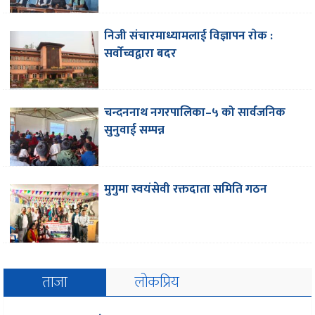
निजी संचारमाध्यामलाई विज्ञापन राेक :
सर्वाेच्वद्वारा बदर
चन्दननाथ नगरपालिका–५ को सार्वजनिक
सुनुवाई सम्पन्न
मुगुमा स्वयंसेवी रक्तदाता समिति गठन
ताजा
लोकप्रिय