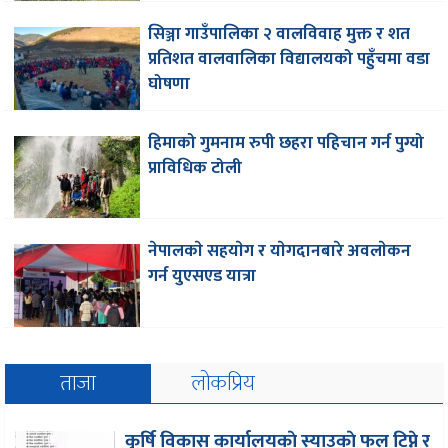
सिञ्जा गाउँपालिका २ वालविवाह मुक्त र शत
प्रतिशत वालवालिका विद्यालयको पहुँचमा वडा
घोषणा
हिमाको गुमनाम रुपी छहरा पहिचान गर्न पुग्यो
प्राविधिक टोली
नेपालकाे सहयाेग र याेगदानबारे अवलाेकन
गर्न युएसएड यात्रा
ताजा
लोकप्रिय
कृर्षि विकास कार्यालयकाे स्याउकाे फल टिप्ने र