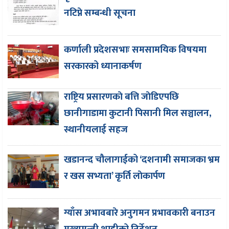
नटिप्ने सम्बन्धी सूचना
कर्णाली प्रदेशसभाः समसामयिक विषयमा
सरकारको ध्यानाकर्षण
राष्ट्रिय प्रसारणकाे बत्ति जाेडिएपछि
छानीगाडामा कुटानी पिसानी मिल सञ्चालन,
स्थानीयलाई सहज
खडानन्द चौलागाईको ‘दशनामी समाजका भ्रम
र खस सभ्यता’ कृर्ति लाेकार्पण
ग्याँस अभावबारे अनुगमन प्रभावकारी बनाउन