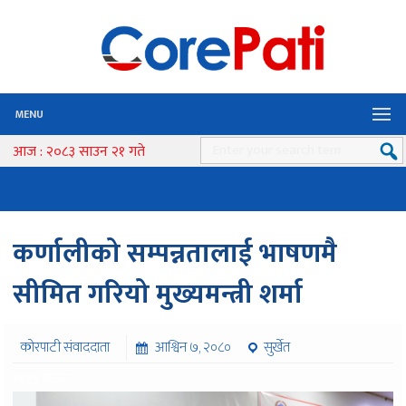
MENU
आज : २०८३ साउन २१ गते
कर्णालीको सम्पन्नतालाई भाषणमै
सीमित गरियो मुख्यमन्त्री शर्मा
कोरपाटी संवाददाता
आश्विन ७, २०८०
सुर्खेत
१११३ पटक