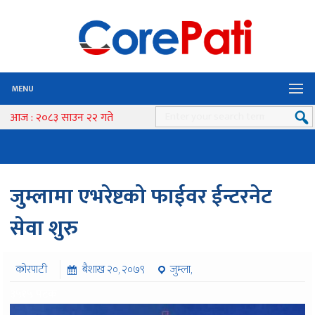
MENU
आज : २०८३ साउन २२ गते
जुम्लामा एभरेष्टको फाईवर ईन्टरनेट
सेवा शुरु
कोरपाटी
बैशाख २०, २०७९
जुम्ला,
३५१५ पटक