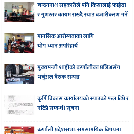
चन्दननाथ सहकारीले पनि किसालाई फाईदा
र गुणस्तर कायम राख्दै स्याउ बजारीकरण गर्ने
मानसिक आरोग्यताका लागि
योग ध्यान अपरिहार्य
मुख्यमन्त्री शाहीकाे कर्णालीका प्रजिअसँग
भर्चुअल बैठक सम्पन्न
कृर्षि विकास कार्यालयकाे स्याउकाे फल टिप्ने र
नटिप्ने सम्बन्धी सूचना
कर्णाली प्रदेशसभाः समसामयिक विषयमा