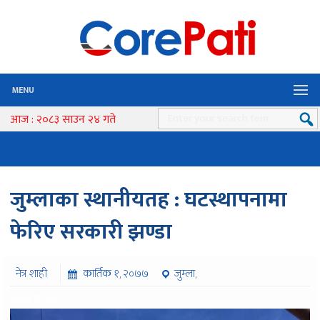
MENU
आज : २०८३ साउन २४ गते
जुम्लाका स्थानीयतह : घटस्थापनामा
फेरिए सरकारी झण्डा
नेत्र शाही
कार्तिक १, २०७७
जुम्ला,
१९५३ पटक