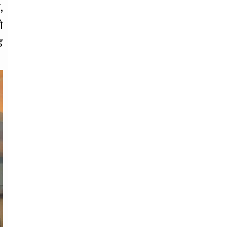
,
ो
ड