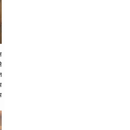
त
े
ल
म
म