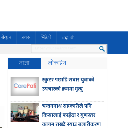
नोरञ्जन
प्रवास
भिडियो
English
ताजा
लोकप्रिय
ण
स्कुटर पछाडि सवार युवाको
उपचारको क्रममा मृत्यु
चन्दननाथ सहकारीले पनि
किसालाई फाईदा र गुणस्तर
कायम राख्दै स्याउ बजारीकरण