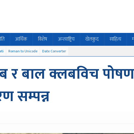
ीति
आर्थिक
विशेष
अन्तराष्ट्रिय
खेलकुद
साहित्य
म
eti
Roman to Unicode
Date Converter
्लब र बाल क्लबविच पोष
ण सम्पन्न