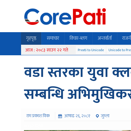
गृहपृष्ठ
समाचार
विचार-ब्लग
अन्तर्वार्ता
राजन
आज : २०८३ साउन २२ गते
Preeti to Unicode
Unicode to Pre
वडा स्तरका युवा क
सम्बन्धि अभिमुखिकर
राम प्रकाश विक
आषाढ २६, २०८१
जुम्ला
१०५२ पटक