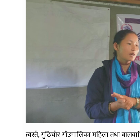
त्यस्तै, गुठिचौर गाँउपालिका महिला तथा बालव