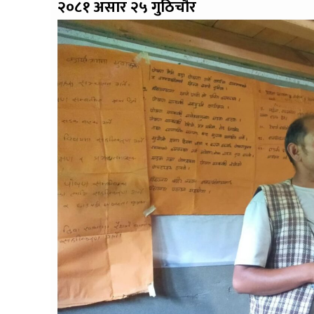
२०८१ असार २५ गुठिचौर