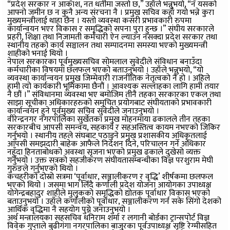
“प्रदेश सरकार न आकाश, नत धर्तीमा जस्तो छ,” उहाँले भन्नुभयो, “न यसको
आफ्नो जमीन छ न कुनै अन्य संरचना नै । प्रमुख सचिव कहाँ गयो भन्ने कुरा
मुख्यमन्त्रीलाई थाहा छैन । यस्तो व्यवस्था कसरी प्रभावकारी रुपमा
कार्यान्वयन भएर विकास र समृद्धिको सपना पुरा हुन्छ ।” संघीय सरकारले
प्रहरी, शिक्षा तथा निजामती कर्मचारी ऐन ल्याउन नसक्दा प्रदेश सरकार तथा
स्थानीय तहको कार्य सञ्चालन तथा सम्पादनमा समस्या भएको मुख्यमन्त्री
शाहीको भनाई थियो ।
नेपाल सरकारका पूर्वमुख्यसचिव सोमलाल सुवेदीले संविधान बनाउँदा
कर्मचारीका विषयमा छलफल भएको बताउनुभयो । उहाँले भन्नुभयो, “यो
व्यवस्था कार्यान्वयन प्रमुख जिम्मेवारी राजनीतिक नेतृत्वको नै हो । अहिले
हामी त्यो कार्यकारी भूमिकामा छैनौं । आवश्यक सल्लाहका लागि हामी तयार
नै छौं ।” संविधानमा व्यवस्था भए बमोजिम तीनै तहका सरकारका एकल तथा
साझा सूचीका अधिकारहरुको समुचित प्रयोगबाट संघीयताको प्रभावकारी
कार्यान्वयन हुने पूर्वमुख्य सचिव सुवेदीले जनाउनुभयो ।
वीरेन्द्रनगर नगरपालिका सुर्खेतका प्रमुख मोहनमाया ढकालले तीन तहका
सरकारबीच आपसी समन्वय, सहकार्य र सहअस्तित्व कायम नभएको जिकिर
गर्नुभयो । स्थानीय तहले संघबाट पठाइने प्रमुख प्रशासकीय अधिकृतलाई
आपसी समझदारी बाहेक आफैले निर्देशन दिने, परिचालन गर्ने अधिकार
नहुँदा हिनताबोधको अवस्था सृजना भएको प्रमुख ढकाले दुखेसो व्यक्त
गर्नुभयो । उक्त सत्रको सहजीकरण संघीयतासम्बन्धीका विज्ञ परशुराम मेघी
गुरुङले गर्नुभएको थियो ।
कचहरीको दोस्रो सत्रमा ‘पूर्वाधार, सञ्जालीकरण र वृद्धि’ शीर्षकमा छलफल
भएको थियो । जसमा भाग लिँदै कर्णाली प्रदेश योजना आयोगका उपाध्यक्ष
योगेन्द्रबहादुर शाहीले मुलुकको समृद्धिको द्योतक पूर्वाधार विकास भएको
बताउनुभयो । उहाँले कर्णालीको पूर्वाधार, सञ्जालीकरण गर्न सके सिंगो देशको
आर्थिक वृद्धिमा नै सहयोग पुग्ने जनाउनुभयो ।
अर्थ मन्त्रालयका सहसचिव धनिराम शर्मा र लगानी बोर्डका ट्रान्सपोर्ट विज्ञ
विवेक गुप्ताले बुढीगंगा नगरपालिका बाजुरका पूर्वउपाध्यक्ष सृष्टि रेग्मीसहित