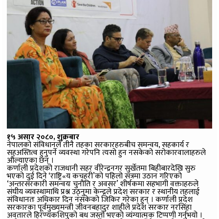
१५ असार २०८०, शुक्रबार
नेपालको संविधानले तीनै तहका सरकारहरुबीच समन्वय, सहकार्य र
सहअस्तित्व हुनुपर्ने व्यवस्था गरेपनि त्यसो हुन नसकेको सरोकारवालाहरुले
औंल्याएका छन् ।
कर्णाली प्रदेशको राजधानी सहर वीरेन्द्रनगर सुर्खेतमा बिहीबारदेखि सुरु
भएको दुई दिने ‘राष्ट्रि«य कचहरी’को पहिलो सत्रमा उठान गरिएको
‘अन्तरसरकारी समन्वयः चुनौति र अवसर’ शीर्षकमा सहभागी वक्ताहरुले
संघीय व्यवस्थामाथि प्रश्न उठ्नुमा केन्द्रले प्रदेश सरकार र स्थानीय तहलाई
संविधानतः अधिकार दिन नसकेको जिकिर गरेका हुन् । कर्णाली प्रदेश
सरकारका पूर्वमुख्यमन्त्री जीवनबहादुर शाहीले प्रदेश सरकार नरसिंहा
अवतारले हिरण्यकशिपुको बध जस्तो भएको व्यंग्यात्मक टिप्पणी गर्नुभयो ।