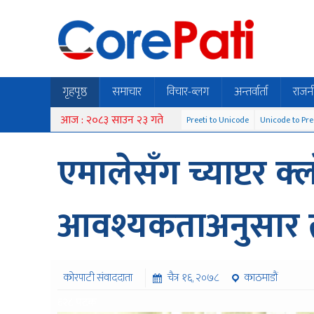
गृहपृष्ठ
समाचार
विचार-ब्लग
अन्तर्वार्ता
राजन
आज : २०८३ साउन २३ गते
Preeti to Unicode
Unicode to Pre
एमालेसँग च्याप्टर क
आवश्यकताअनुसार 
कोरपाटी संवाददाता
चैत्र १६, २०७८
काठमाडौं
६२८ पटक