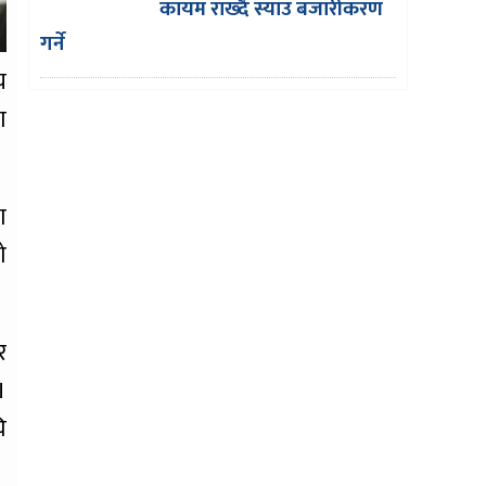
कायम राख्दै स्याउ बजारीकरण
गर्ने
य
ग
ा
ो
र
।
ि