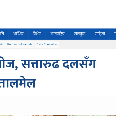
ीति
आर्थिक
विशेष
अन्तराष्ट्रिय
खेलकुद
साहित्य
म
eti
Roman to Unicode
Date Converter
्लोज, सत्तारुढ दलसँग
तालमेल