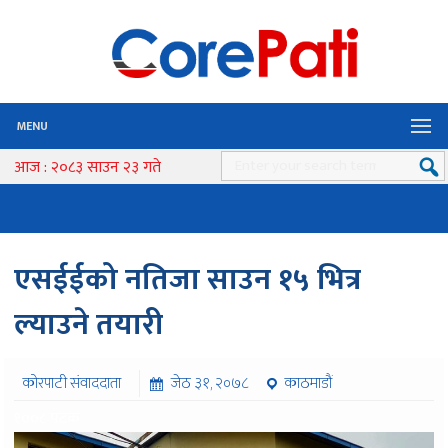
MENU
आज : २०८३ साउन २३ गते
एसईईको नतिजा साउन १५ भित्र
ल्याउने तयारी
कोरपाटी संवाददाता
जेठ ३१, २०७८
काठमाडौं
१००८ पटक