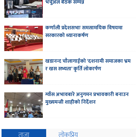
भर्चुअल बैठक सम्पन्न
कर्णाली प्रदेशसभाः समसामयिक विषयमा
सरकारको ध्यानाकर्षण
खडानन्द चौलागाईको ‘दशनामी समाजका भ्रम
र खस सभ्यता’ कृर्ति लाेकार्पण
ग्याँस अभावबारे अनुगमन प्रभावकारी बनाउन
मुख्यमन्त्री शाहीको निर्देशन
ताजा
लोकप्रिय