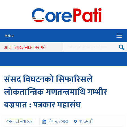
MENU
आज : २०८३ साउन २२ गते
संसद विघटनको सिफारिसले
लोकतान्त्रिक गणतन्त्रमाथि गम्भीर
बज्रपात : पत्रकार महासंघ
कोरपाटी संवाददाता
पौष ५, २०७७
काठमाडौं