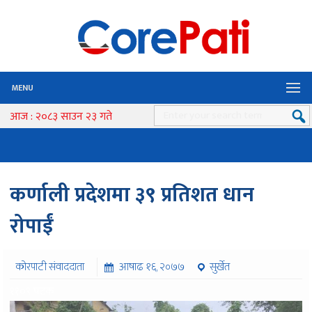
MENU
आज : २०८३ साउन २३ गते
कर्णाली प्रदेशमा ३९ प्रतिशत धान
रोपाईं
कोरपाटी संवाददाता
आषाढ १६, २०७७
सुर्खेत
११०९ पटक