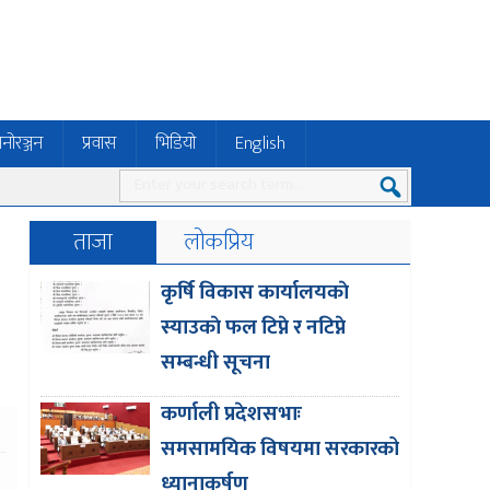
नोरञ्जन
प्रवास
भिडियो
English
ताजा
लोकप्रिय
कृर्षि विकास कार्यालयकाे
स्याउकाे फल टिप्ने र नटिप्ने
सम्बन्धी सूचना
कर्णाली प्रदेशसभाः
समसामयिक विषयमा सरकारको
ध्यानाकर्षण