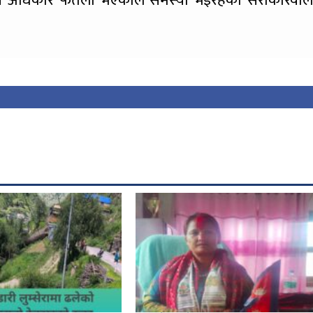
र्ने अधिकार फेतलो भएकाले समस्या भईरहेको सरोकारवाल