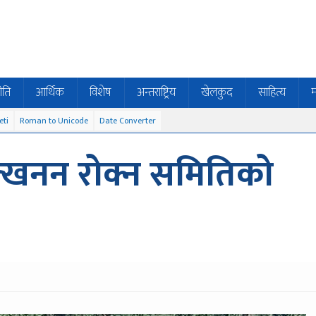
ीति
आर्थिक
विशेष
अन्तराष्ट्रिय
खेलकुद
साहित्य
म
eti
Roman to Unicode
Date Converter
उत्खनन रोक्न समितिको