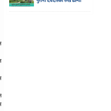
पुरानो देवदारको रुख ढल्यो
न
न
न
ज
न