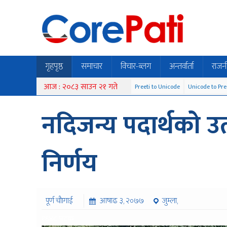
गृहपृष्ठ
समाचार
विचार-ब्लग
अन्तर्वार्ता
राजन
आज : २०८३ साउन २१ गते
Preeti to Unicode
Unicode to Pre
नदिजन्य पदार्थको 
निर्णय
पूर्ण चौागाई
आषाढ ३, २०७७
जुम्ला,
१६४८ पटक