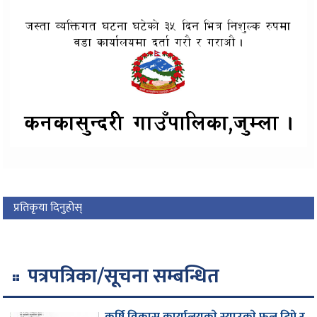
प्रतिकृया दिनुहोस्
पत्रपत्रिका/सूचना सम्बन्धित
कृर्षि विकास कार्यालयकाे स्याउकाे फल टिप्ने र