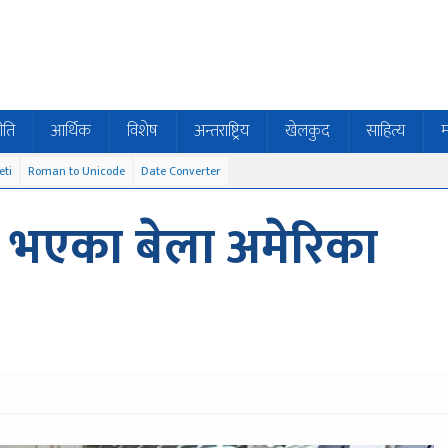
ीति
आर्थिक
विशेष
अन्तराष्ट्रिय
खेलकुद
साहित्य
म
eti
Roman to Unicode
Date Converter
ंस भएका बेला अमेरिका