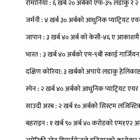
रोमानिया : ६ खर्ब २० अर्बको एफ-३५ लडाकु र २ 
जर्मनी : ४ खर्ब ३० अर्बको आधुनिक प्याट्रियट ए
जापान : ३ खर्ब ४० अर्ब को केसी-४६ ए आकाशमै 
भारत : ३ खर्ब ४० अर्बको एम-९बी स्काई गार्जियन 
दक्षिण कोरिया: ३ खर्बको अपाचे लडाकु हेलिकाप्
स्पेन : २ खर्ब ४० अर्बको आधुनिक प्याट्रियट एयर
साउदी अरब : २ खर्ब १० अर्बको सिस्टम लजिस्टिक
बहराइन : १ खर्ब ९० अर्ब ४० करोडको एम१ए२ अब्