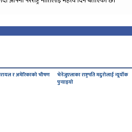
र्दा आफ्नो परराष्ट्र नीतिलाई महत्त्व दिने बताएको छ।
जरायल र अमेरिकाको भीषण
भेनेजुएलाका राष्ट्रपति मदुरोलाई न्यूर्योक
पुर्‍याइयाे