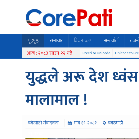
गृहपृष्ठ
समाचार
विचार-ब्लग
अन्तर्वार्ता
राजन
आज : २०८३ साउन २२ गते
Preeti to Unicode
Unicode to Pre
युद्धले अरू देश ध्व
मालामाल !
कोरपाटी संवाददाता
माघ १९, २०८१
काठमाडौं
८२९ पटक