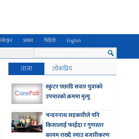
नोरञ्जन
प्रवास
भिडियो
English
ताजा
लोकप्रिय
स्कुटर पछाडि सवार युवाको
उपचारको क्रममा मृत्यु
चन्दननाथ सहकारीले पनि
किसालाई फाईदा र गुणस्तर
कायम राख्दै स्याउ बजारीकरण