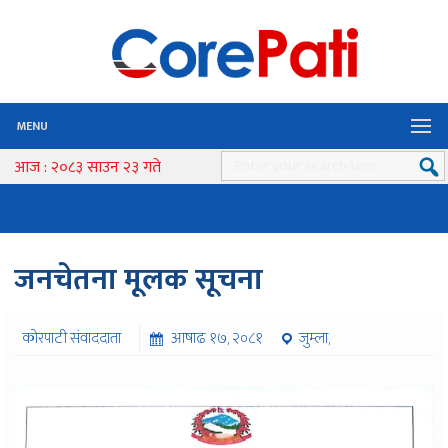
MENU
आज : २०८३ साउन २३ गते
जनचेतना मूलक सूचना
कोरपाटी संवाददाता
आषाढ १७, २०८१
जुम्ला,
३९९ पटक