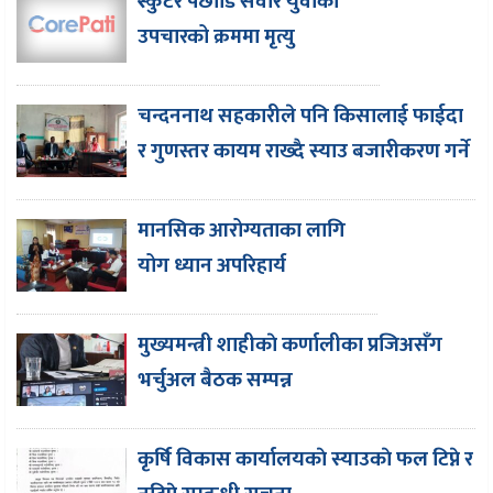
स्कुटर पछाडि सवार युवाको
उपचारको क्रममा मृत्यु
चन्दननाथ सहकारीले पनि किसालाई फाईदा
र गुणस्तर कायम राख्दै स्याउ बजारीकरण गर्ने
मानसिक आरोग्यताका लागि
योग ध्यान अपरिहार्य
मुख्यमन्त्री शाहीकाे कर्णालीका प्रजिअसँग
भर्चुअल बैठक सम्पन्न
कृर्षि विकास कार्यालयकाे स्याउकाे फल टिप्ने र