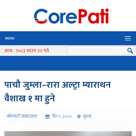
MENU
आज : २०८३ साउन २२ गते
पाचौ जुम्ला–रारा अल्ट्रा म्याराथन
वैशाख १ मा हुने
कोरपाटी संवाददाता
चैत्र ५, २०८०
जुम्ला,
७७५ पटक