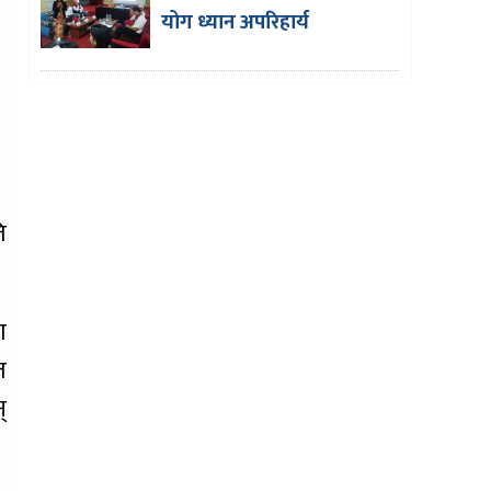
योग ध्यान अपरिहार्य
ि
ग
त
्