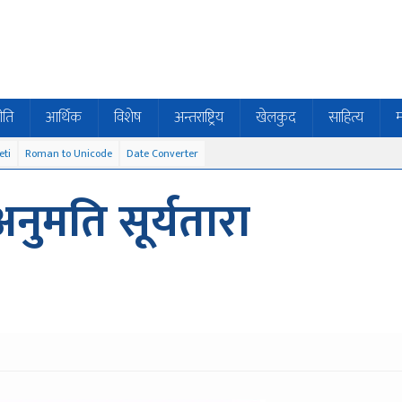
ीति
आर्थिक
विशेष
अन्तराष्ट्रिय
खेलकुद
साहित्य
म
eti
Roman to Unicode
Date Converter
 अनुमति सूर्यतारा