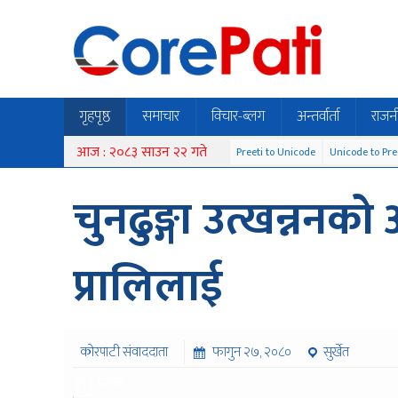
गृहपृष्ठ
समाचार
विचार-ब्लग
अन्तर्वार्ता
राजन
आज : २०८३ साउन २२ गते
Preeti to Unicode
Unicode to Pre
चुनढुङ्गा उत्खन्ननको
प्रालिलाई
कोरपाटी संवाददाता
फागुन २७, २०८०
सुर्खेत
३९३ पटक