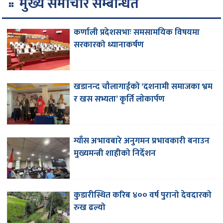
मुख्य समाचार सम्बन्धित
कर्णाली प्रदेशसभाः समसामयिक विषयमा
सरकारको ध्यानाकर्षण
खडानन्द चौलागाईको ‘दशनामी समाजका भ्रम
र खस सभ्यता’ कृर्ति लाेकार्पण
ग्याँस अभावबारे अनुगमन प्रभावकारी बनाउन
मुख्यमन्त्री शाहीको निर्देशन
कुडारीस्थित करिब ४०० वर्ष पुरानो देवदारको
रुख ढल्यो