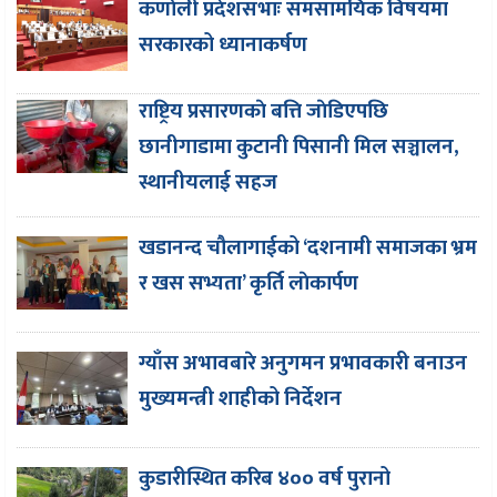
कर्णाली प्रदेशसभाः समसामयिक विषयमा
सरकारको ध्यानाकर्षण
राष्ट्रिय प्रसारणकाे बत्ति जाेडिएपछि
छानीगाडामा कुटानी पिसानी मिल सञ्चालन,
स्थानीयलाई सहज
खडानन्द चौलागाईको ‘दशनामी समाजका भ्रम
र खस सभ्यता’ कृर्ति लाेकार्पण
ग्याँस अभावबारे अनुगमन प्रभावकारी बनाउन
मुख्यमन्त्री शाहीको निर्देशन
कुडारीस्थित करिब ४०० वर्ष पुरानो