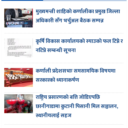
मुख्यमन्त्री शाहिकाे कर्णालीका प्रमुख जिल्ला
अधिकारी सँग भर्चुअल बैठक सम्पन्न
कृर्षि विकास कार्यालयकाे स्याउकाे फल टिप्ने र
नटिप्ने सम्बन्धी सूचना
कर्णाली प्रदेशसभाः समसामयिक विषयमा
सरकारको ध्यानाकर्षण
राष्ट्रिय प्रसारणकाे बत्ति जाेडिएपछि
छानीगाडामा कुटानी पिसानी मिल सञ्चालन,
स्थानीयलाई सहज