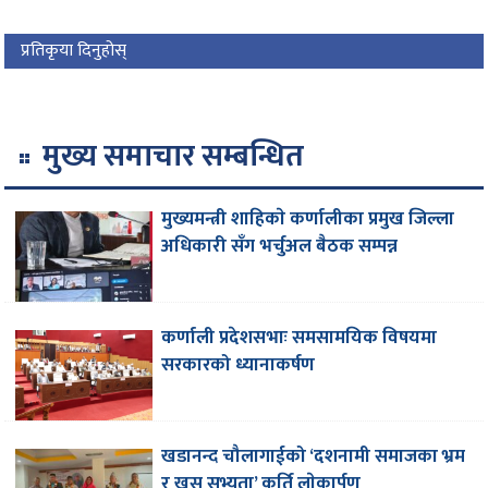
प्रतिकृया दिनुहोस्
मुख्य समाचार सम्बन्धित
मुख्यमन्त्री शाहिकाे कर्णालीका प्रमुख जिल्ला
अधिकारी सँग भर्चुअल बैठक सम्पन्न
कर्णाली प्रदेशसभाः समसामयिक विषयमा
सरकारको ध्यानाकर्षण
खडानन्द चौलागाईको ‘दशनामी समाजका भ्रम
र खस सभ्यता’ कृर्ति लाेकार्पण