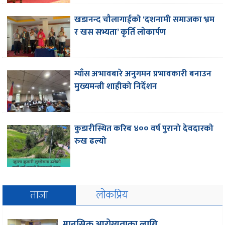
खडानन्द चौलागाईको ‘दशनामी समाजका भ्रम
र खस सभ्यता’ कृर्ति लाेकार्पण
ग्याँस अभावबारे अनुगमन प्रभावकारी बनाउन
मुख्यमन्त्री शाहीको निर्देशन
कुडारीस्थित करिब ४०० वर्ष पुरानो देवदारको
रुख ढल्यो
ताजा
लोकप्रिय
मानसिक आरोग्यताका लागि