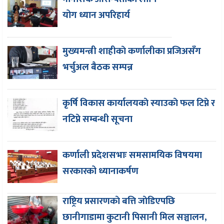
योग ध्यान अपरिहार्य
मुख्यमन्त्री शाहीकाे कर्णालीका प्रजिअसँग
भर्चुअल बैठक सम्पन्न
कृर्षि विकास कार्यालयकाे स्याउकाे फल टिप्ने र
नटिप्ने सम्बन्धी सूचना
कर्णाली प्रदेशसभाः समसामयिक विषयमा
सरकारको ध्यानाकर्षण
राष्ट्रिय प्रसारणकाे बत्ति जाेडिएपछि
छानीगाडामा कुटानी पिसानी मिल सञ्चालन,