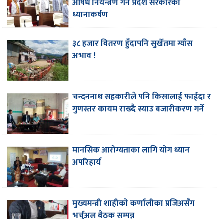
औषध नियन्त्रण गर्न प्रदेश सरकारको
ध्यानाकर्षण
३८ हजार वितरण हुँदापनि सुर्खेतमा ग्याँस
अभाव !
चन्दननाथ सहकारीले पनि किसालाई फाईदा र
गुणस्तर कायम राख्दै स्याउ बजारीकरण गर्ने
मानसिक आरोग्यताका लागि योग ध्यान
अपरिहार्य
मुख्यमन्त्री शाहीकाे कर्णालीका प्रजिअसँग
भर्चुअल बैठक सम्पन्न