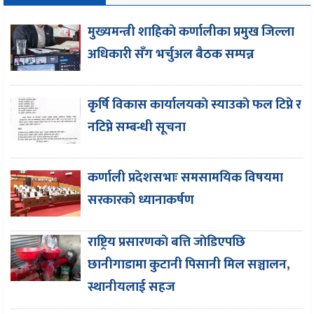
मुख्यमन्त्री शाहिकाे कर्णालीका प्रमुख जिल्ला
अधिकारी सँग भर्चुअल बैठक सम्पन्न
कृर्षि विकास कार्यालयकाे स्याउकाे फल टिप्ने र
नटिप्ने सम्बन्धी सूचना
कर्णाली प्रदेशसभाः समसामयिक विषयमा
सरकारको ध्यानाकर्षण
राष्ट्रिय प्रसारणकाे बत्ति जाेडिएपछि
छानीगाडामा कुटानी पिसानी मिल सञ्चालन,
स्थानीयलाई सहज