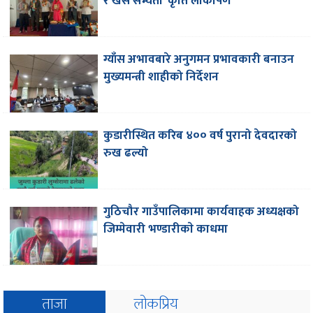
र खस सभ्यता’ कृर्ति लाेकार्पण
ग्याँस अभावबारे अनुगमन प्रभावकारी बनाउन
मुख्यमन्त्री शाहीको निर्देशन
कुडारीस्थित करिब ४०० वर्ष पुरानो देवदारको
रुख ढल्यो
गुठिचौर गाउँपालिकामा कार्यवाहक अध्यक्षको
जिम्मेवारी भण्डारीकाे काधमा
ताजा
लोकप्रिय