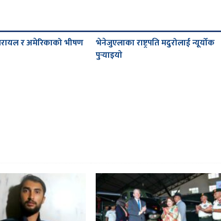
जरायल र अमेरिकाको भीषण
भेनेजुएलाका राष्ट्रपति मदुरोलाई न्यूर्योक
पुर्‍याइयाे