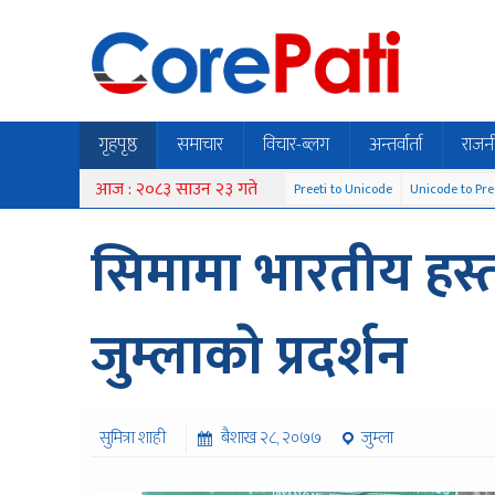
गृहपृष्ठ
समाचार
विचार-ब्लग
अन्तर्वार्ता
राजन
आज : २०८३ साउन २३ गते
Preeti to Unicode
Unicode to Pre
सिमामा भारतीय हस्तक
जुम्लाकाे प्रदर्शन
सुमित्रा शाही
बैशाख २८, २०७७
जुम्ला
१२८३ पटक