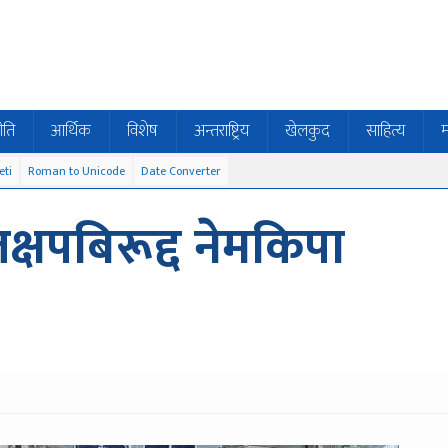
ीति
आर्थिक
विशेष
अन्तराष्ट्रिय
खेलकुद
साहित्य
म
eti
Roman to Unicode
Date Converter
्षपबिरूद्द नेमकिपा