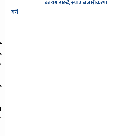
कायम राख्दै स्याउ बजारीकरण
गर्ने
ी
ो
ो
ो
ा
।
ो