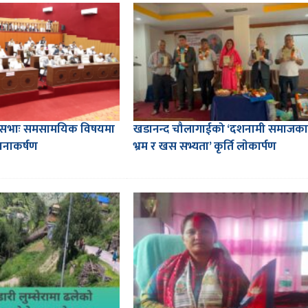
देशसभाः समसामयिक विषयमा
खडानन्द चौलागाईको ‘दशनामी समाजका
ानाकर्षण
भ्रम र खस सभ्यता’ कृर्ति लाेकार्पण