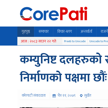
गृहपृष्ठ
समाचार
विचार-ब्लग
अन्तर्वार्ता
राजन
आज : २०८३ साउन २२ गते
Preeti to Unicode
Unicode to Pre
कम्युनिष्ट दलहरुको
निर्माणको पक्षमा छौंः
कोरपाटी संवाददाता
चैत्र ११, २०७९
सुर्खेत
५२७ पटक