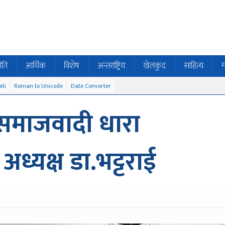
ीति
आर्थिक
विशेष
अन्तराष्ट्रिय
खेलकुद
साहित्य
म
eti
Roman to Unicode
Date Converter
 समाजवादी धारा
 अध्यक्ष डा.भट्टराई