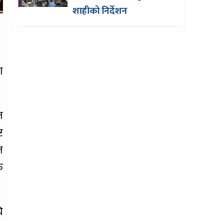
शाहीको निर्देशन
ा
त
ट
त
ु
ि