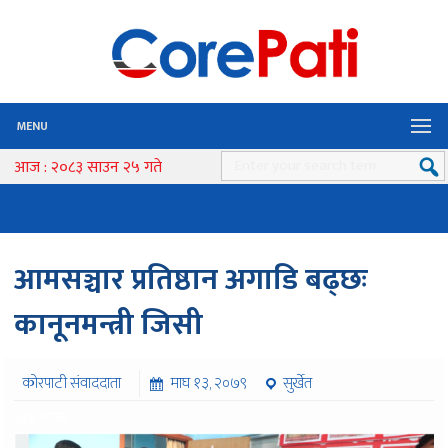
MENU
आज : २०८३ साउन २५ गते
आमसञ्चार प्रतिष्ठान अगाडि बढ्छः
कानूनमन्त्री जिसी
कोरपाटी संवाददाता
माघ १३, २०७९
सुर्खेत
६११ पटक