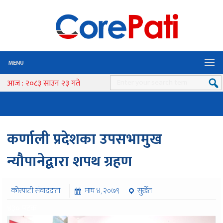
MENU
आज : २०८३ साउन २३ गते
कर्णाली प्रदेशका उपसभामुख
न्यौपानेद्वारा शपथ ग्रहण
कोरपाटी संवाददाता
माघ ४, २०७९
सुर्खेत
४३० पटक