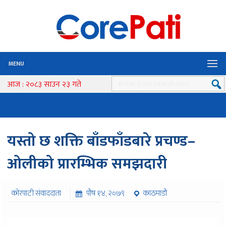
MENU
आज : २०८३ साउन २३ गते
यस्तो छ शक्ति बाँडफाँडबारे प्रचण्ड–
ओलीको प्रारम्भिक समझदारी
कोरपाटी संवाददाता
पौष १४, २०७९
काठमाडौं
५९१ पटक