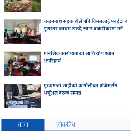
चन्दननाथ सहकारीले पनि किसालाई फाईदा र
गुणस्तर कायम राख्दै स्याउ बजारीकरण गर्ने
मानसिक आरोग्यताका लागि योग ध्यान
अपरिहार्य
मुख्यमन्त्री शाहीकाे कर्णालीका प्रजिअसँग
भर्चुअल बैठक सम्पन्न
ताजा
लोकप्रिय