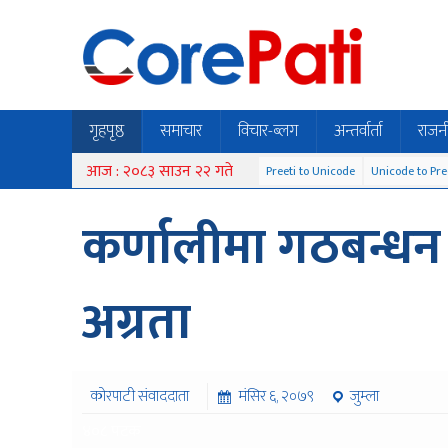
गृहपृष्ठ
समाचार
विचार-ब्लग
अन्तर्वार्ता
राजन
आज : २०८३ साउन २२ गते
Preeti to Unicode
Unicode to Pre
कर्णालीमा गठबन्धन
अग्रता
कोरपाटी संवाददाता
मंसिर ६, २०७९
जुम्ला
४०८ पटक