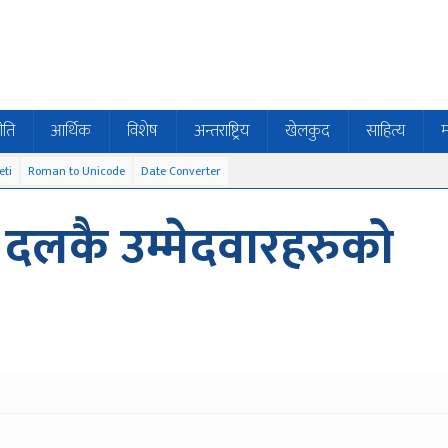
ीति
आर्थिक
विशेष
अन्तराष्ट्रिय
खेलकुद
साहित्य
म
eti
Roman to Unicode
Date Converter
 दलकै उम्मेदवारहरुको