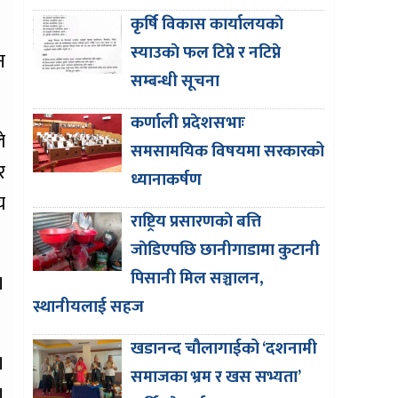
कृर्षि विकास कार्यालयकाे
स्याउकाे फल टिप्ने र नटिप्ने
न
सम्बन्धी सूचना
कर्णाली प्रदेशसभाः
े
समसामयिक विषयमा सरकारको
र
ध्यानाकर्षण
य
राष्ट्रिय प्रसारणकाे बत्ति
जाेडिएपछि छानीगाडामा कुटानी
पिसानी मिल सञ्चालन,
।
स्थानीयलाई सहज
खडानन्द चौलागाईको ‘दशनामी
।
समाजका भ्रम र खस सभ्यता’
।