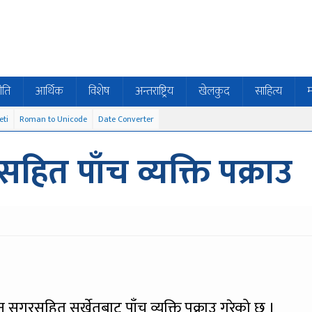
ीति
आर्थिक
विशेष
अन्तराष्ट्रिय
खेलकुद
साहित्य
म
eti
Roman to Unicode
Date Converter
रसहित पाँच व्यक्ति पक्राउ
न सुगरसहित सुर्खेतबाट पाँच व्यक्ति पक्राउ गरेको छ ।