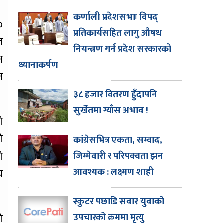
कर्णाली प्रदेशसभाः विपद्
०
प्रतिकार्यसहित लागु औषध
ल
नियन्त्रण गर्न प्रदेश सरकारको
न
ध्यानाकर्षण
ज
३८ हजार वितरण हुँदापनि
सुर्खेतमा ग्याँस अभाव !
ो
ो
कांग्रेसभित्र एकता, सम्वाद,
ो
जिम्मेवारी र परिपक्वता झन
आवश्यक : लक्ष्मण शाही
य
स्कुटर पछाडि सवार युवाको
ो
उपचारको क्रममा मृत्यु