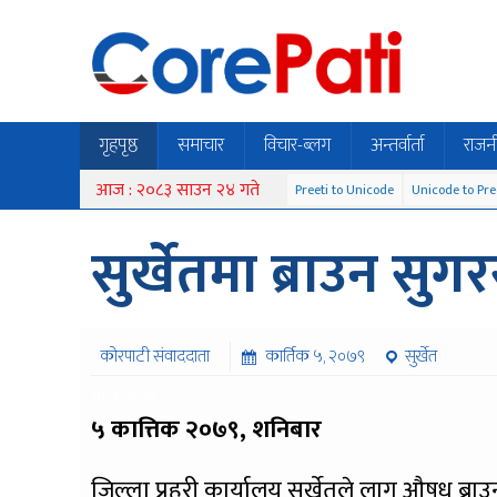
गृहपृष्ठ
समाचार
विचार-ब्लग
अन्तर्वार्ता
राजन
आज : २०८३ साउन २४ गते
Preeti to Unicode
Unicode to Pre
सुर्खेतमा ब्राउन सुग
कोरपाटी संवाददाता
कार्तिक ५, २०७९
सुर्खेत
४१५ पटक
५ कात्तिक २०७९, शनिबार
जिल्ला प्रहरी कार्यालय सुर्खेतले लागु औषध ब्राउ