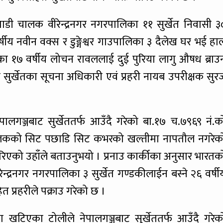
ट गाडी चालक वीरेन्द्रनगर नगरपालिका ११ सुर्खेत निवासी ३
र्षीय नवीन वक्स र डुङ्गेश्वर गाउपालिका ३ दैलेख घर भई हा
आएका १७ वर्षीय लोचन रावललाई दुई पुरिया लागु औषध ब्राउ
य सुर्खेतका सूचना अधिकारी एवं प्रहरी नायब उपरीक्षक सुर
गञ्जबाट सुर्खेततर्फ आउँदै गरेको बा.१७ च.७९६९ नं.क
दा चालकको सिट पछाडि सिट कभरको खल्तीमा नापतौल नगरेक
रिएको उहाँले बताउनुभयो । प्रनाउ कार्कीका अनुसार भारतक
न्द्रनगर नगरपालिका ३ सुर्खेत गण्डकीलाईन बस्ने २६ वर्षी
 प्रहरीले पक्राउ गरेको छ ।
ा खटिएका टोलीले नेपालगञ्जबाट सुर्खेततर्फ आउँदै गरेक