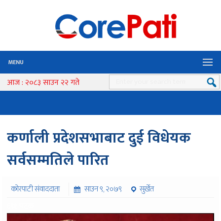
MENU
आज : २०८३ साउन २२ गते
कर्णाली प्रदेशसभाबाट दुई विधेयक
सर्वसम्मतिले पारित
कोरपाटी संवाददाता
साउन ९, २०७९
सुर्खेत
६९१ पटक