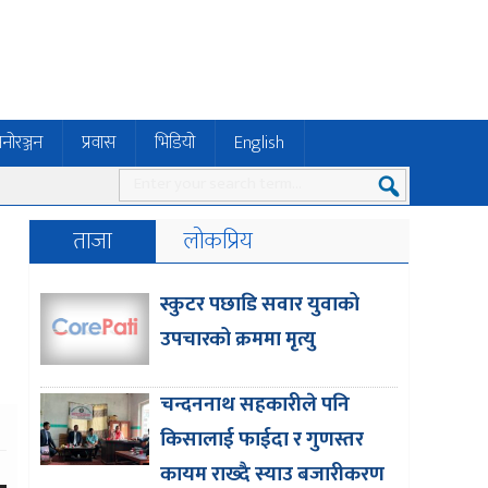
नोरञ्जन
प्रवास
भिडियो
English
ताजा
लोकप्रिय
स्कुटर पछाडि सवार युवाको
उपचारको क्रममा मृत्यु
चन्दननाथ सहकारीले पनि
किसालाई फाईदा र गुणस्तर
कायम राख्दै स्याउ बजारीकरण