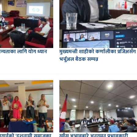
्यताका लागि योग ध्यान
मुख्यमन्त्री शाहीकाे कर्णालीका प्रजिअसँग
भर्चुअल बैठक सम्पन्न
लागाईको ‘दशनामी समाजका
ग्याँस अभावबारे अनुगमन प्रभावकारी