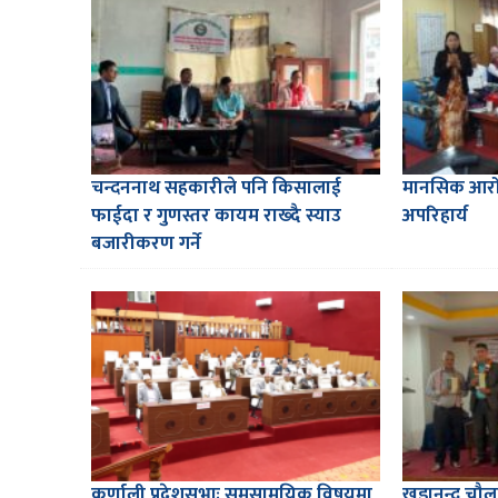
चन्दननाथ सहकारीले पनि किसालाई
मानसिक आरोग
फाईदा र गुणस्तर कायम राख्दै स्याउ
अपरिहार्य
बजारीकरण गर्ने
कर्णाली प्रदेशसभाः समसामयिक विषयमा
खडानन्द चौ