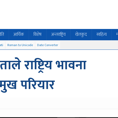
ीति
आर्थिक
विशेष
अन्तराष्ट्रिय
खेलकुद
साहित्य
म
eti
Roman to Unicode
Date Converter
ले राष्ट्रिय भावना
्रमुख परियार