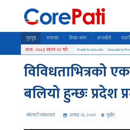
गृहपृष्ठ
समाचार
विचार-ब्लग
अन्तर्वार्ता
राजन
आज : २०८३ साउन २२ गते
Preeti to Unicode
Unicode to Pre
विविधताभित्रको एकता
बलियो हुन्छः प्रदेश प
कोरपाटी संवाददाता
आषाढ २६, २०७९
सुर्खेत
७५८ पटक