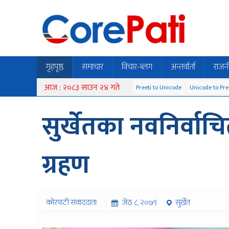
गृहपृष्ठ
समाचार
विचार-ब्लग
अन्तर्वार्ता
राजन
आज : २०८३ साउन २४ गते
Preeti to Unicode
Unicode to Pre
सुर्खेतका नवनिर्वाचि
ग्रहण
कोरपाटी संवाददाता
जेठ ८, २०७९
सुर्खेत
७०३ पटक