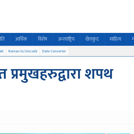
ीति
आर्थिक
विशेष
अन्तराष्ट्रिय
खेलकुद
साहित्य
म
eti
Roman to Unicode
Date Converter
त प्रमुखहरुद्वारा शपथ