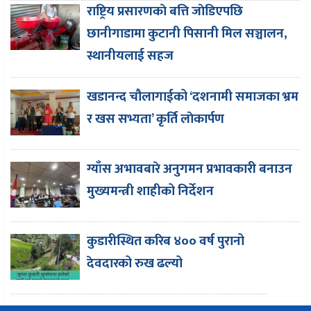
राष्ट्रिय प्रसारणकाे बत्ति जाेडिएपछि
छानीगाडामा कुटानी पिसानी मिल सञ्चालन,
स्थानीयलाई सहज
खडानन्द चौलागाईको ‘दशनामी समाजका भ्रम
र खस सभ्यता’ कृर्ति लाेकार्पण
ग्याँस अभावबारे अनुगमन प्रभावकारी बनाउन
मुख्यमन्त्री शाहीको निर्देशन
कुडारीस्थित करिब ४०० वर्ष पुरानो
देवदारको रुख ढल्यो