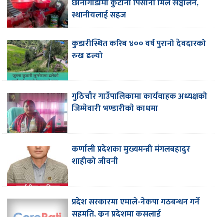
छानीगाडामा कुटानी पिसानी मिल सञ्चालन,
स्थानीयलाई सहज
कुडारीस्थित करिब ४०० वर्ष पुरानो देवदारको
रुख ढल्यो
गुठिचौर गाउँपालिकामा कार्यवाहक अध्यक्षको
जिम्मेवारी भण्डारीकाे काधमा
कर्णाली प्रदेशका मुख्यमन्त्री मंगलबहादुर
शाहीको जीवनी
प्रदेश सरकारमा एमाले-नेकपा गठबन्धन गर्ने
सहमति, कुन प्रदेशमा कसलाई