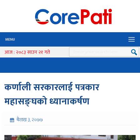
MENU
आज : २०८३ साउन २१ गते
कर्णाली सरकारलाई पत्रकार
महासङ्घको ध्यानाकर्षण
बैशाख ३, २०७७
९४१ पटक