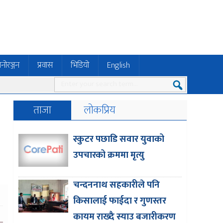
नोरञ्जन
प्रवास
भिडियो
English
ताजा
लोकप्रिय
स्कुटर पछाडि सवार युवाको
उपचारको क्रममा मृत्यु
चन्दननाथ सहकारीले पनि
किसालाई फाईदा र गुणस्तर
कायम राख्दै स्याउ बजारीकरण