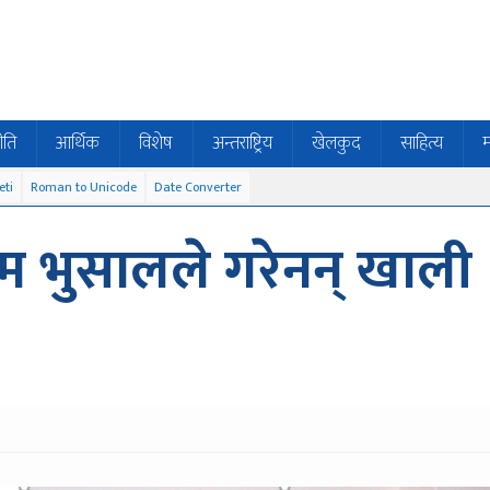
ीति
आर्थिक
विशेष
अन्तराष्ट्रिय
खेलकुद
साहित्य
म
eti
Roman to Unicode
Date Converter
म भुसालले गरेनन् खाली