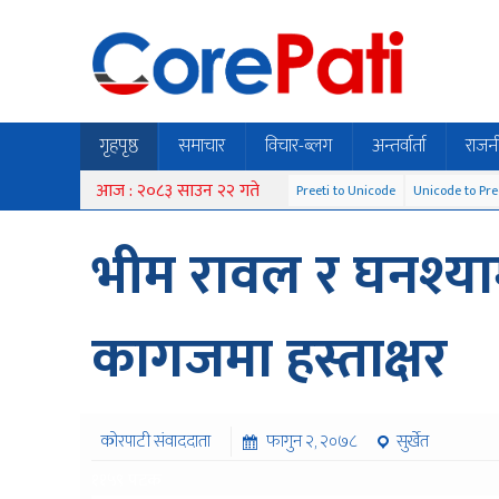
गृहपृष्ठ
समाचार
विचार-ब्लग
अन्तर्वार्ता
राजन
आज : २०८३ साउन २२ गते
Preeti to Unicode
Unicode to Pre
भीम रावल र घनश्या
कागजमा हस्ताक्षर
कोरपाटी संवाददाता
फागुन २, २०७८
सुर्खेत
११५९ पटक