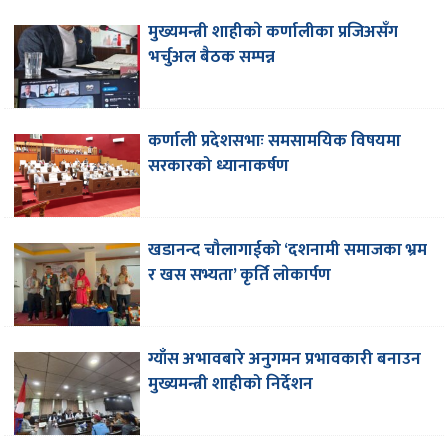
मुख्यमन्त्री शाहीकाे कर्णालीका प्रजिअसँग
भर्चुअल बैठक सम्पन्न
कर्णाली प्रदेशसभाः समसामयिक विषयमा
सरकारको ध्यानाकर्षण
खडानन्द चौलागाईको ‘दशनामी समाजका भ्रम
र खस सभ्यता’ कृर्ति लाेकार्पण
ग्याँस अभावबारे अनुगमन प्रभावकारी बनाउन
मुख्यमन्त्री शाहीको निर्देशन