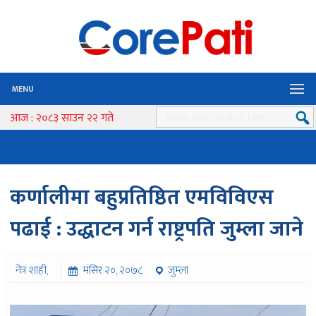
MENU
आज : २०८३ साउन २२ गते
कर्णालीमा बहुप्रतिष्ठित एमविविएस
पढाई : उद्धाटन गर्न राष्ट्रपति जुम्ला जाने
नेत्र शाही,
मंसिर २०, २०७८
जुम्ला
११२४ पटक