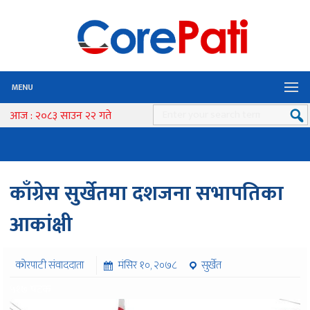
MENU
आज : २०८३ साउन २२ गते
काँग्रेस सुर्खेतमा दशजना सभापतिका
आकांक्षी
कोरपाटी संवाददाता
मंसिर १०, २०७८
सुर्खेत
५१७ पटक