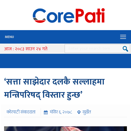
MENU
आज : २०८३ साउन २४ गते
‘सत्ता साझेदार दलकै सल्लाहमा
मन्त्रिपरिषद् विस्तार हुन्छ’
कोरपाटी संवाददाता
मंसिर ६, २०७८
सुर्खेत
७९९ पटक