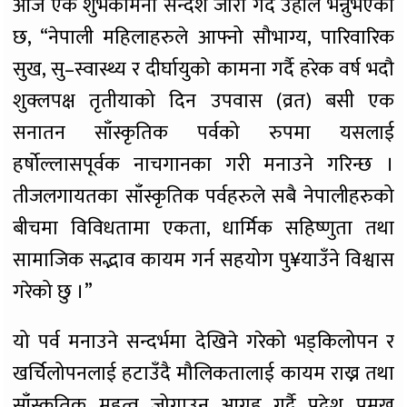
आज एक शुभकामना सन्देश जारी गर्दै उहाँले भन्नुभएको
छ, “नेपाली महिलाहरुले आफ्नो सौभाग्य, पारिवारिक
सुख, सु–स्वास्थ्य र दीर्घायुको कामना गर्दै हरेक वर्ष भदौ
शुक्लपक्ष तृतीयाको दिन उपवास (व्रत) बसी एक
सनातन साँस्कृतिक पर्वको रुपमा यसलाई
हर्षोल्लासपूर्वक नाचगानका गरी मनाउने गरिन्छ ।
तीजलगायतका साँस्कृतिक पर्वहरुले सबै नेपालीहरुको
बीचमा विविधतामा एकता, धार्मिक सहिष्णुता तथा
सामाजिक सद्भाव कायम गर्न सहयोग पु¥याउँने विश्वास
गरेको छु ।”
यो पर्व मनाउने सन्दर्भमा देखिने गरेको भड्किलोपन र
खर्चिलोपनलाई हटाउँदै मौलिकतालाई कायम राख्न तथा
साँस्कृतिक महत्व जोगाउन आग्रह गर्दै प्रदेश प्रमुख