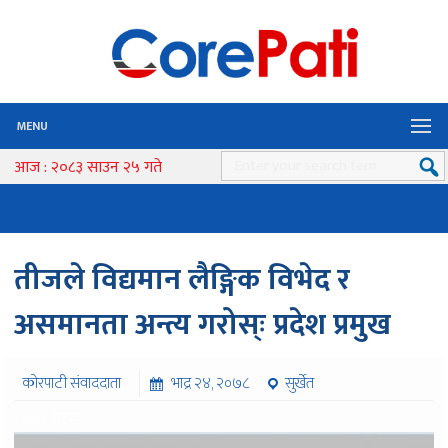
MENU
आज : २०८३ साउन २५ गते
तीजले विद्यमान लैङ्गिक विभेद र
असमानता अन्त्य गरोस्ः प्रदेश प्रमुख
कोरपाटी संवाददाता
भाद्र २४, २०७८
सुर्खेत
१०७२ पटक