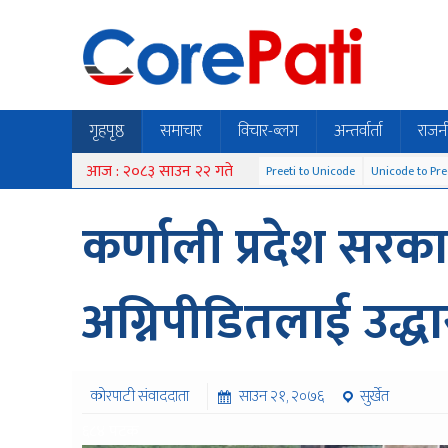
गृहपृष्ठ
समाचार
विचार-ब्लग
अन्तर्वार्ता
राजन
आज : २०८३ साउन २२ गते
Preeti to Unicode
Unicode to Pre
कर्णाली प्रदेश सरकार
अग्निपीडितलाई उद्धा
कोरपाटी संवाददाता
साउन २१, २०७६
सुर्खेत
६८४ पटक