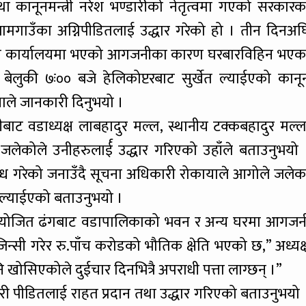
 कानूनमन्त्री नरेश भण्डारीको नेतृत्वमा गएको सरकारक
जामगाउँका अग्निपीडितलाई उद्धार गरेको हो । तीन दिनअघ
ो वडा कार्यालयमा भएको आगजनीका कारण घरबारविहिन भएक
लुकी ७ः०० बजे हेलिकोप्टरबाट सुर्खेत ल्याईएको कानू
याले जानकारी दिनुभयो ।
ाट वडाध्यक्ष लाबहादुर मल्ल, स्थानीय टक्कबहादुर मल्ल
 जलेकोले उनीहरुलार्ई उद्धार गरिएको उहाँले बताउनुभयो 
लब्ध गरेको जनाउँदै सूचना अधिकारी रोकायाले आगोले जलेक
 ल्याईएको बताउनुभयो ।
े नियोजित ढंगबाट वडापालिकाको भवन र अन्य घरमा आगजन
्सी गरेर रु.पाँच करोडको भौतिक क्षेति भएको छ,” अध्यक्
ि खोसिएकोले दुईचार दिनभित्रै अपराधी पत्ता लाग्छन् ।”
री पीडितलाई राहत प्रदान तथा उद्धार गरिएको बताउनुभयो 