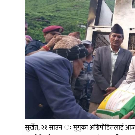
सुर्खेत, २१ साउन ः मुगुका अग्निपीडितलाई आज क