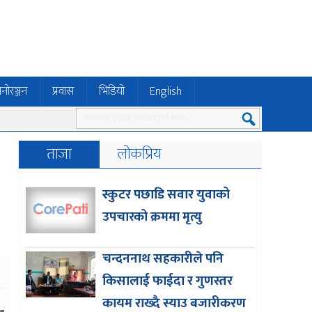
नोरञ्जन
प्रवास
भिडियो
English
ताजा
लोकप्रिय
स्कुटर पछाडि सवार युवाको
उपचारको क्रममा मृत्यु
चन्दननाथ सहकारीले पनि
किसालाई फाईदा र गुणस्तर
कायम राख्दै स्याउ बजारीकरण