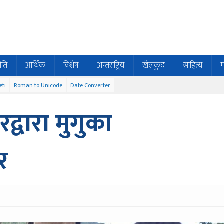
ीति
आर्थिक
विशेष
अन्तराष्ट्रिय
खेलकुद
साहित्य
म
eti
Roman to Unicode
Date Converter
द्वारा मुगुका
र