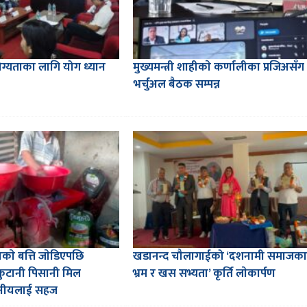
्यताका लागि योग ध्यान
मुख्यमन्त्री शाहीकाे कर्णालीका प्रजिअसँग
भर्चुअल बैठक सम्पन्न
ारणकाे बत्ति जाेडिएपछि
खडानन्द चौलागाईको ‘दशनामी समाजका
कुटानी पिसानी मिल
भ्रम र खस सभ्यता’ कृर्ति लाेकार्पण
थानीयलाई सहज