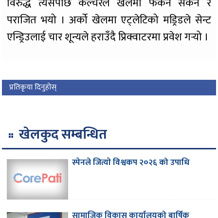
विरुद्ध त्यसपछि कल्चरल खेलमा फर्कन सकेन र
पराजित भयो । अर्को खेलमा एट्लेटिको मड्रिडले सेन्ट
एन्ड्रिउलाई चार शून्यले हराउँदै प्रिक्वाटरमा प्रवेश गर्‍यो ।
प्रतिकृया दिनुहोस्
खेलकुद सम्बन्धित
स्पेनले जित्याे विश्वकप २०२६ को उपाधि
सामाजिक विकास कार्यालयको बार्षिक