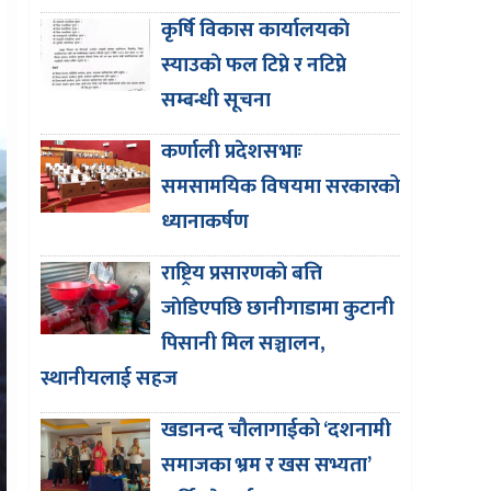
कृर्षि विकास कार्यालयकाे
स्याउकाे फल टिप्ने र नटिप्ने
सम्बन्धी सूचना
कर्णाली प्रदेशसभाः
समसामयिक विषयमा सरकारको
ध्यानाकर्षण
राष्ट्रिय प्रसारणकाे बत्ति
जाेडिएपछि छानीगाडामा कुटानी
पिसानी मिल सञ्चालन,
स्थानीयलाई सहज
खडानन्द चौलागाईको ‘दशनामी
समाजका भ्रम र खस सभ्यता’