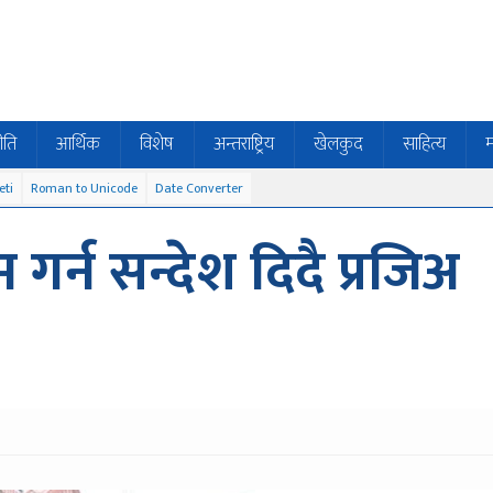
ीति
आर्थिक
विशेष
अन्तराष्ट्रिय
खेलकुद
साहित्य
म
eti
Roman to Unicode
Date Converter
र्न सन्देश दिदै प्रजिअ