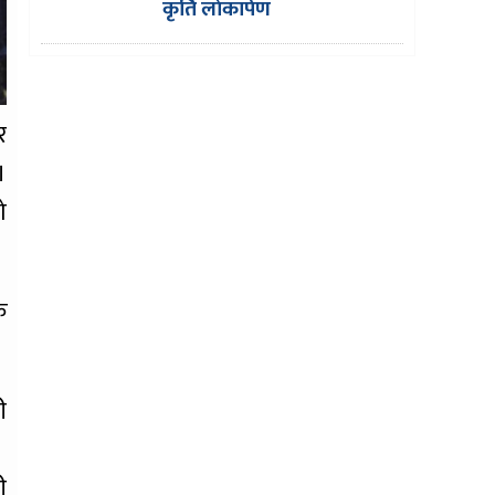
कृर्ति लाेकार्पण
र
।
ो
क
ी
ी