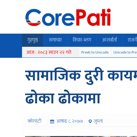
गृहपृष्ठ
समाचार
विचार-ब्लग
अन्तर्वार्ता
राजन
आज : २०८३ साउन २२ गते
Preeti to Unicode
Unicode to Pre
सामाजिक दुरी कायम ग
ढोका ढोकामा
कोरपाटी
आषाढ ८, २०७७
जुम्ला
९४५ पटक