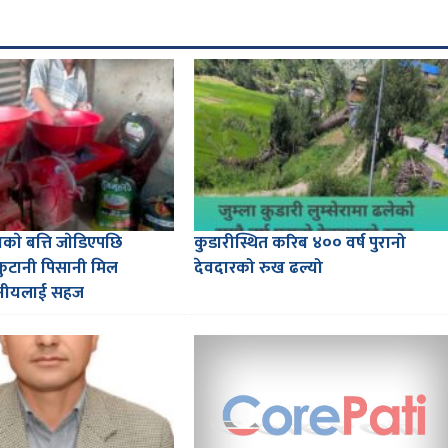
ारणकाे बत्ति जाेडिएपछि
कुडारीस्थित करिब ४०० वर्ष पुरानो
कुटानी पिसानी मिल
देवदारको रुख ढल्यो
थानीयलाई सहज