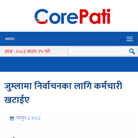
MENU
आज : २०८३ साउन २५ गते
जुम्लामा निर्वाचनका लागि कर्मचारी
खटाईए
फागुन ३, २०८२
७८३ पटक