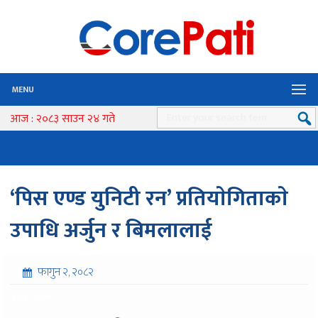
MENU
आज : २०८३ साउन २४ गते
‘पिस एण्ड युनिटी रन’ प्रतियाेगिताकाे
उपाधि अर्जुन र बिमलालाई
फागुन २, २०८२
५७१ पटक